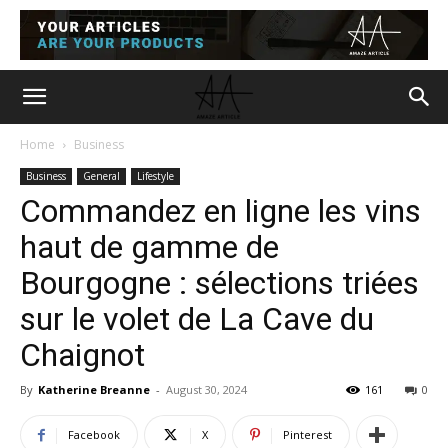
Home
Business
Business
General
Lifestyle
Commandez en ligne les vins
haut de gamme de
Bourgogne : sélections triées
sur le volet de La Cave du
Chaignot
By
Katherine Breanne
-
August 30, 2024
161
0
Facebook
X
Pinterest